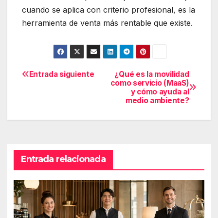
cuando se aplica con criterio profesional, es la
herramienta de venta más rentable que existe.
Entrada siguiente
¿Qué es la movilidad
Navegación
como servicio (MaaS)
de
y cómo ayuda al
medio ambiente?
entradas
Entrada relacionada