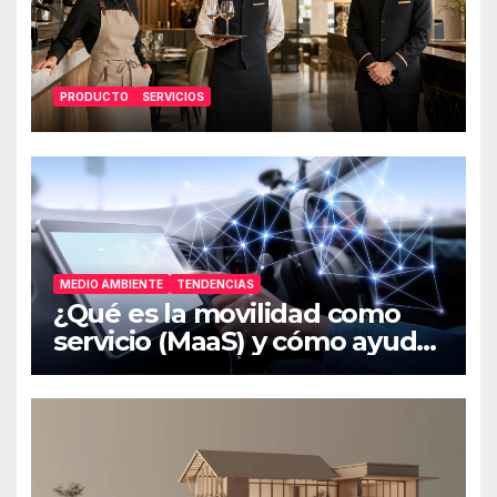
PRODUCTO
SERVICIOS
MEDIO AMBIENTE
TENDENCIAS
¿Qué es la movilidad como
servicio (MaaS) y cómo ayuda
al medio ambiente?