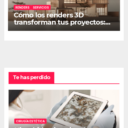
RENDERS
SERVICIOS
Cómo los renders 3D
transforman tus proyectos:
guía para producto,
inmobiliaria y visualización en
Barcelona
Te has perdido
CIRUGÍA ESTÉTICA