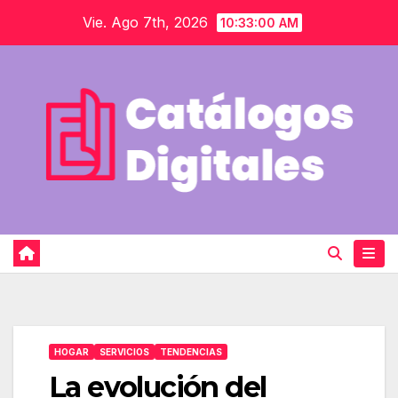
Saltar
Vie. Ago 7th, 2026
10:33:01 AM
al
contenido
HOGAR
SERVICIOS
TENDENCIAS
La evolución del