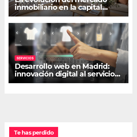
inmobiliario en la capital
catalana
SERVICIOS
Desarrollo web en Madrid:
innovación digital al servicio
de las marcas
Te has perdido