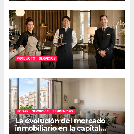
PRODUCTO
SERVICIOS
HOGAR
SERVICIOS
TENDENCIAS
La evolución del mercado
inmobiliario en la capital