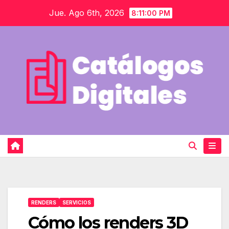
Saltar
Jue. Ago 6th, 2026
8:11:01 PM
al
contenido
RENDERS
SERVICIOS
Cómo los renders 3D